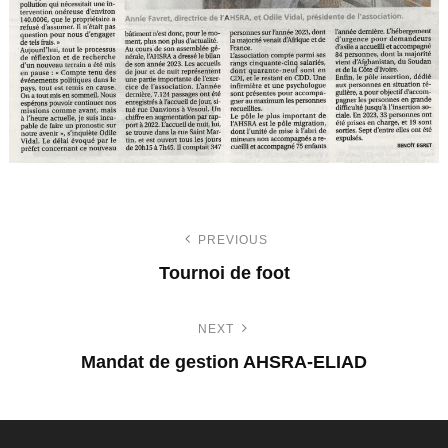
PREVIOUS
N
Tournoi de foot
a
P
NEXT
v
r
Mandat de gestion AHSRA-ELIAD
e
i
N
v
e
g
i