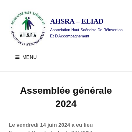
AHSRA – ELIAD
Association Haut-Saônoise De Réinsertion
Et D'Accompagnement
MENU
Assemblée générale
2024
A
B
H
y
Le vendredi 14 juin 2024 a eu lieu
S