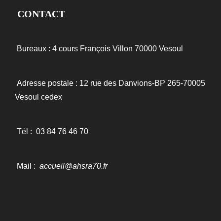
x
o
a
CONTACT
t
u
t
P
s
o
Bureaux : 4 cours François Villon
70000 Vesoul
P
i
s
o
o
t
s
Adresse postale : 12 rue des Danvions-BP 265-70005
t
Vesoul cedex
n
d
Tél :
03 84 76 46 70
e
l
Mail :
accueil@ahsra70.fr
’
a