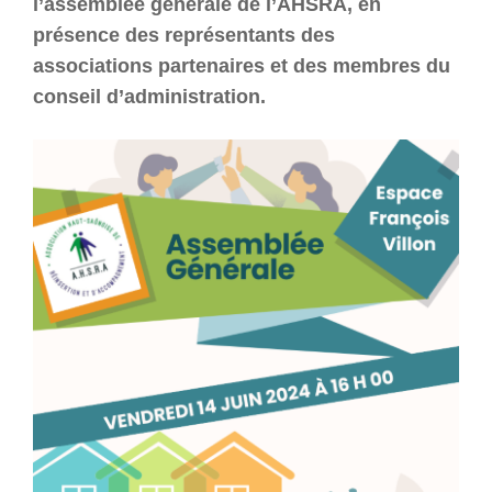
l’assemblée générale de l’AHSRA, en
R
présence des représentants des
A
associations partenaires et des membres du
conseil d’administration.