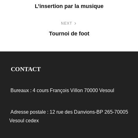
L’insertion par la musique
a
P
NEXT
v
r
Tournoi de foot
e
i
N
v
e
g
i
x
o
a
CONTACT
t
u
t
P
s
o
Bureaux : 4 cours François Villon
70000 Vesoul
P
i
s
o
o
t
s
Adresse postale : 12 rue des Danvions-BP 265-70005
t
Vesoul cedex
n