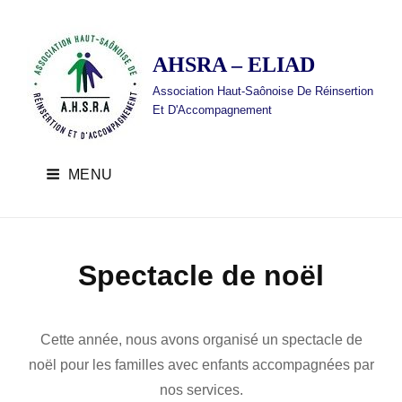
AHSRA – ELIAD
Association Haut-Saônoise De Réinsertion
Et D'Accompagnement
MENU
Spectacle de noël
A
B
H
y
Cette année, nous avons organisé un spectacle de
S
noël pour les familles avec enfants accompagnées par
R
nos services.
A